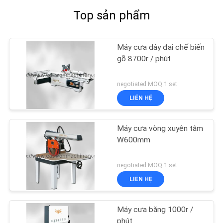
Top sản phẩm
Máy cưa dây đai chế biến
gỗ 8700r / phút
negotiated MOQ:1 set
LIÊN HỆ
Máy cưa vòng xuyên tâm
W600mm
negotiated MOQ:1 set
LIÊN HỆ
Máy cưa băng 1000r /
phút