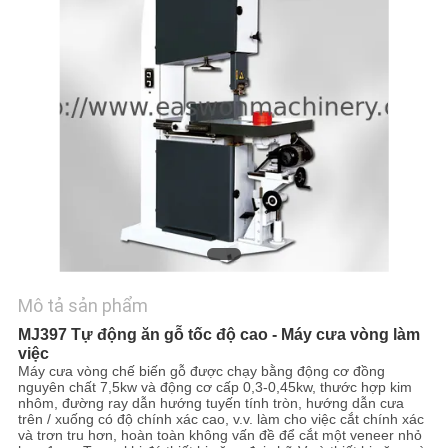
TÔI
TIN
TỨC
YÊU
CẦU
BÁO
GIÁ
Mô tả sản phẩm
SƠ
MJ397 Tự động ăn gỗ tốc độ cao - Máy cưa vòng làm
việc
ĐỒ
Máy cưa vòng chế biến gỗ được chạy bằng động cơ đồng
nguyên chất 7,5kw và động cơ cấp 0,3-0,45kw, thước hợp kim
TRANG
nhôm, đường ray dẫn hướng tuyến tính tròn, hướng dẫn cưa
trên / xuống có độ chính xác cao, v.v. làm cho việc cắt chính xác
WEB
và trơn tru hơn, hoàn toàn không vấn đề để cắt một veneer nhỏ