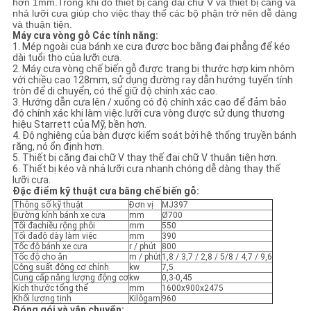
hơn 1mm.Trong khi đó thiết bị căng đai chữ V và thiết bị căng và
nhả lưỡi cưa giúp cho việc thay thế các bộ phận trở nên dễ dàng
và thuận tiện.
PRIVACY
Máy cưa vòng gỗ Các tính năng:
1. Mép ngoài của bánh xe cưa được bọc bằng đai phẳng để kéo
POLICY
dài tuổi thọ của lưỡi cưa.
2. Máy cưa vòng chế biến gỗ được trang bị thước hợp kim nhôm
với chiều cao 128mm, sử dụng đường ray dẫn hướng tuyến tính
tròn để di chuyển, có thể giữ độ chính xác cao.
3. Hướng dẫn cưa lên / xuống có độ chính xác cao để đảm bảo
độ chính xác khi làm việc.lưỡi cưa vòng được sử dụng thương
hiệu Starrett của Mỹ, bền hơn.
4. Độ nghiêng của bàn được kiểm soát bởi hệ thống truyền bánh
răng, nó ổn định hơn.
5. Thiết bị căng đai chữ V thay thế đai chữ V thuận tiện hơn.
6. Thiết bị kéo và nhả lưỡi cưa nhanh chóng dễ dàng thay thế
lưỡi cưa.
Đặc điểm kỹ thuật cưa băng chế biến gỗ:
Thông số kỹ thuật
Đơn vị
MJ397
Đường kính bánh xe cưa
mm
Ø700
Tối đachiều rộng phôi
mm
550
Tối đađộ dày làm việc
mm
390
Tốc độ bánh xe cưa
r / phút
800
Tốc độ cho ăn
m / phút
1,8 / 3,7 / 2,8 / 5/8 / 4,7 / 9,6
Công suất động cơ chính
kw
7,5
Cung cấp năng lượng động cơ
kw
0,3-0,45
Kích thước tổng thể
mm
1600x900x2475
Khối lượng tịnh
Kilôgam
960
Đóng gói và vận chuyển: