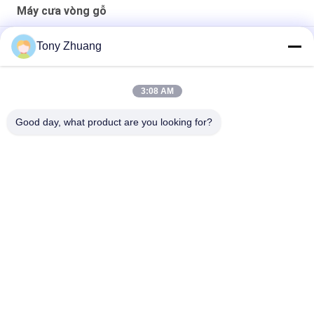
Máy cưa vòng gỗ
Máy cưa dây đai chế biến gỗ CE Máy cưa vòng trượt MJ243C
Tony Zhuang
Máy cưa vòng gỗ CS1225B, Máy cưa dây CNC 18 inch
3:08 AM
MJ223A MJ224C MJ224D Máy cưa vòng dây chế biến gỗ Đồ
nội thất Máy cưa cánh tay hướng tâm
Good day, what product are you looking for?
Danh mục phổ biến
Tất cả
các
Máy Làm Dày Chế 
Máy Cưa Vòng Gỗ
Biến Gỗ
Máy Ghép Mép Chế 
Máy Phay Chế Biến 
Biến Gỗ
Gỗ
Máy Đục Mộng Chế 
Máy Chà Nhám Gỗ
Biến Gỗ