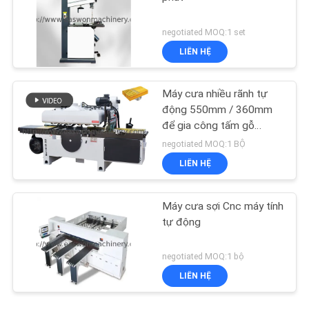
negotiated MOQ:1 set
LIÊN HỆ
Máy cưa nhiều rãnh tự
động 550mm / 360mm
để gia công tấm gỗ
nguyên khối
negotiated MOQ:1 BỘ
LIÊN HỆ
Máy cưa sợi Cnc máy tính
tự động
negotiated MOQ:1 bộ
LIÊN HỆ