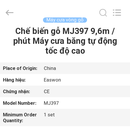
Linyi
Ruixiang
Import
&
Export
Máy cưa vòng gỗ
Co.,
Ltd..
Chế biến gỗ MJ397 9,6m /
TRANG
All
Rights
Reserved.
phút Máy cưa băng tự động
CHỦ
tốc độ cao
CÁC
SẢN
Place of Origin:
China
PHẨM
Hàng hiệu:
Easwon
Chứng nhận:
CE
VỀ
Model Number:
MJ397
CHÚNG
Minimum Order
1 set
TÔI
Quantity: