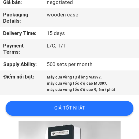
Giá bán:
negotiated
THAM
QUAN
Packaging
wooden case
Details:
NHÀ
Delivery Time:
15 days
MÁY
Payment
L/C, T/T
Terms:
KIỂM
Supply Ability:
500 sets per month
SOÁT
CHẤT
Điểm nổi bật:
,
Máy cưa vòng tự động MJ397
,
máy cưa vòng tốc độ cao MJ397
LƯỢNG
,
máy cưa vòng tốc độ cao 9
6m / phút
LIÊN
GIÁ TỐT NHẤT
HỆ
CHÚNG