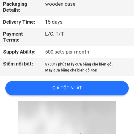
THAM
Packaging
wooden case
Details:
QUAN
Delivery Time:
15 days
NHÀ
Payment
L/C, T/T
MÁY
Terms:
Supply Ability:
500 sets per month
KIỂM
SOÁT
Điểm nổi bật:
,
8700r / phút Máy cưa băng chế biến gỗ
Máy cưa băng chế biến gỗ 45D
CHẤT
LƯỢNG
GIÁ TỐT NHẤT
LIÊN
HỆ
CHÚNG