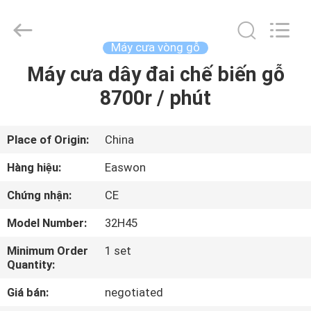
Linyi
Ruixiang
Import
&
Export
Máy cưa vòng gỗ
Co.,
Ltd..
Máy cưa dây đai chế biến gỗ
TRANG
All
Rights
Reserved.
8700r / phút
CHỦ
CÁC
Place of Origin:
China
SẢN
Hàng hiệu:
Easwon
PHẨM
Chứng nhận:
CE
Model Number:
32H45
VỀ
Minimum Order
1 set
CHÚNG
Quantity:
TÔI
Giá bán:
negotiated