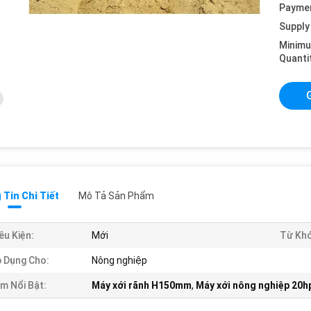
Payme
Supply 
Minim
Quanti
Tin Chi Tiết
Mô Tả Sản Phẩm
ều Kiện:
Mới
Từ Khó
 Dụng Cho:
Nông nghiệp
m Nổi Bật:
Máy xới rãnh H150mm
,
Máy xới nông nghiệp 20h