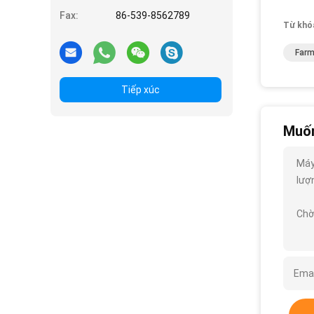
Fax:
86-539-8562789
Từ khó
Farm
Tiếp xúc
Muốn
Máy
lượn
Chờ