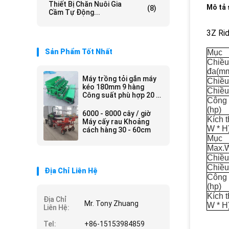
Thiết Bị Chăn Nuôi Gia
Mô tả
(8)
Cầm Tự Động...
3Z Ri
Sản Phẩm Tốt Nhất
Mục
Chiều 
đa
(m
Máy trồng tỏi gắn máy
Chiều
kéo 180mm 9 hàng
Chiều
Công suất phù hợp 20 -
Công 
50hp
(hp)
6000 - 8000 cây / giờ
Kích 
Máy cấy rau Khoảng
W * H
cách hàng 30 - 60cm
Mục
Max.W
Chiều
Chiều
Địa Chỉ Liên Hệ
Công 
(hp)
Kích 
Địa Chỉ
Mr. Tony Zhuang
W * H
Liên Hệ:
Tel:
+86-15153984859