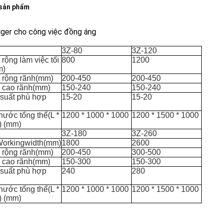
 sản phẩm
dger cho công việc đồng áng
3Z-80
3Z-120
rộng làm việc tối
800
1200
m)
 rộng rãnh
(mm)
200-450
200-450
 cao rãnh
(mm)
150-240
150-240
suất phù hợp
15-20
15-20
thước tổng thể
(L *
1200 * 1000 * 1000
1200 * 1500 * 1000
) (mm)
3Z-180
3Z-260
orkingwidth
(mm)
1800
2600
 rộng rãnh
(mm)
200-450
300-500
 cao rãnh
(mm)
150-300
150-300
suất phù hợp
240
280
thước tổng thể
(L *
1200 * 1000 * 1000
1200 * 1500 * 1000
) (mm)