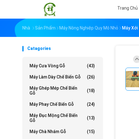
Trang Chủ
Nhà
Sản Phẩm
Máy Nông Nghiệp Quy Mô Nhỏ
Máy Xới
Catagories
Máy Cưa Vòng Gỗ
(43)
Máy Làm Dày Chế Biến Gỗ
(26)
Máy Ghép Mép Chế Biến
(18)
Gỗ
Máy Phay Chế Biến Gỗ
(24)
Máy Đục Mộng Chế Biến
(13)
Gỗ
Máy Chà Nhám Gỗ
(15)