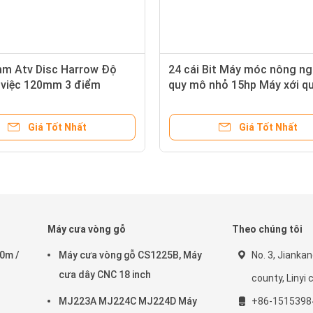
m Atv Disc Harrow Độ
24 cái Bit Máy móc nông ng
 việc 120mm 3 điểm
quy mô nhỏ 15hp Máy xới q
điểm
Giá Tốt Nhất
Giá Tốt Nhất
Máy cưa vòng gỗ
Theo chúng tôi
20m /
Máy cưa vòng gỗ CS1225B, Máy
No. 3, Jiankan
cưa dây CNC 18 inch
county, Linyi c
MJ223A MJ224C MJ224D Máy
+86-1515398