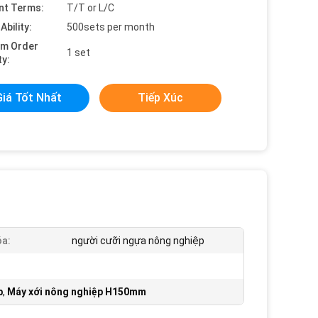
nt Terms:
T/T or L/C
Ability:
500sets per month
um Order
1 set
ty:
Giá Tốt Nhất
Tiếp Xúc
a:
người cưỡi ngựa nông nghiệp
p
,
Máy xới nông nghiệp H150mm