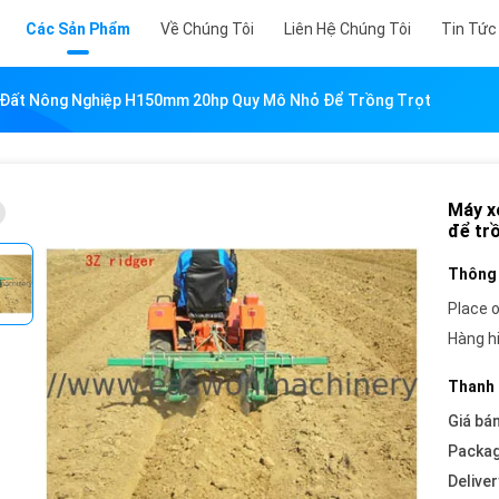
Các Sản Phẩm
Về Chúng Tôi
Liên Hệ Chúng Tôi
Tin Tức
 Đất Nông Nghiệp H150mm 20hp Quy Mô Nhỏ Để Trồng Trọt
Máy x
để tr
Thông 
Place o
Hàng h
Thanh 
Giá bán
Packag
Deliver