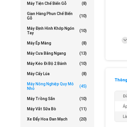
Máy Tiện Chế Biến Gỗ
(8)
Gian Hàng Phun Chế Biến
(10)
Gỗ
Máy Định Hình Khớp Ngón
(10)
Tay
Máy Ép Màng
(8)
Máy Cưa Băng Ngang
(13)
Máy Kéo Đi Bộ 2 Bánh
(10)
Máy Cấy Lúa
(8)
Thông 
Máy Nông Nghiệp Quy Mô
(45)
Nhỏ
Đi
Máy Trồng Sắn
(10)
Áp
Máy Vắt Sữa Bò
(11)
Là
Xe Đẩy Hoa Đan Mạch
(20)