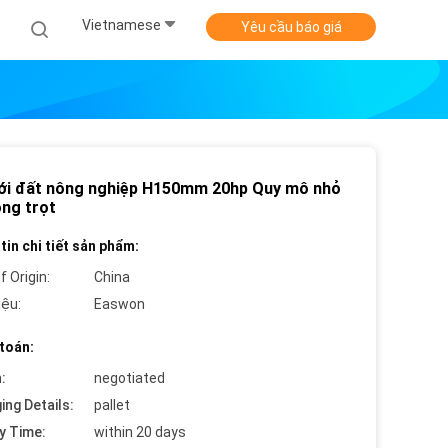
Vietnamese
Yêu cầu báo giá
ới đất nông nghiệp H150mm 20hp Quy mô nhỏ
ồng trọt
tin chi tiết sản phẩm:
f Origin:
China
iệu:
Easwon
toán:
:
negotiated
ing Details:
pallet
y Time:
within 20 days