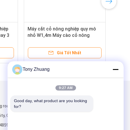
hiệp
Máy cắt cỏ nông nghiệp quy mô
uay 3
nhỏ W1,4m Máy cào cỏ nông
nghiệp W1,4m
Giá Tốt Nhất
Tony Zhuang
9:27 AM
Gửi thư cho chúng tôi
Good day, what product are you looking 
g road, Yishui
for?
ity, China
4859