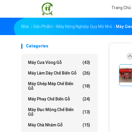
Trang Chủ
Nhà
Sản Phẩm
Máy Nông Nghiệp Quy Mô Nhỏ
Máy Gie
Catagories
Máy Cưa Vòng Gỗ
(43)
Máy Làm Dày Chế Biến Gỗ
(26)
Máy Ghép Mép Chế Biến
(18)
Gỗ
Máy Phay Chế Biến Gỗ
(24)
Máy Đục Mộng Chế Biến
(13)
Gỗ
Máy Chà Nhám Gỗ
(15)