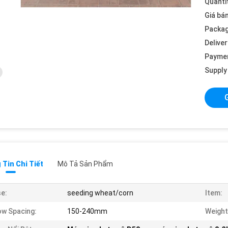
Quanti
Giá bán
Packag
Deliver
Payme
Supply 
Tin Chi Tiết
Mô Tả Sản Phẩm
e:
seeding wheat/corn
Item:
w Spacing:
150-240mm
Weight