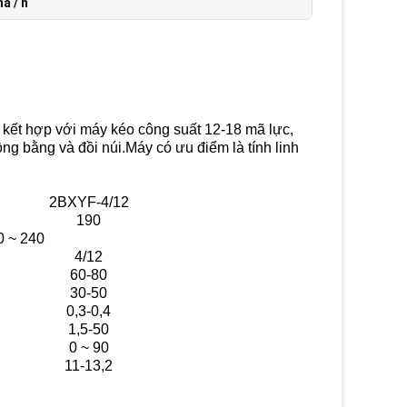
ha / h
 kết hợp với máy kéo công suất 12-18 mã lực,
ồng bằng và đồi núi.Máy có ưu điểm là tính linh
2BXYF-4/12
190
0 ~ 240
4/12
60-80
30-50
0,3-0,4
1,5-50
0 ~ 90
11-13,2