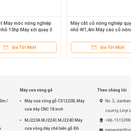
Bit Máy móc nông nghiệp
Máy cắt cỏ nông nghiệp qu
nhỏ 15hp Máy xới quay 3
nhỏ W1,4m Máy cào cỏ nôn
nghiệp W1,4m
Giá Tốt Nhất
Giá Tốt Nhất
Máy cưa vòng gỗ
Theo chúng tôi
20m /
Máy cưa vòng gỗ CS1225B, Máy
No. 3, Jiankan
cưa dây CNC 18 inch
county, Linyi c
MJ223A MJ224C MJ224D Máy
+86-1515398
m
cưa vòng dây chế biến gỗ Đồ
easwonintlc