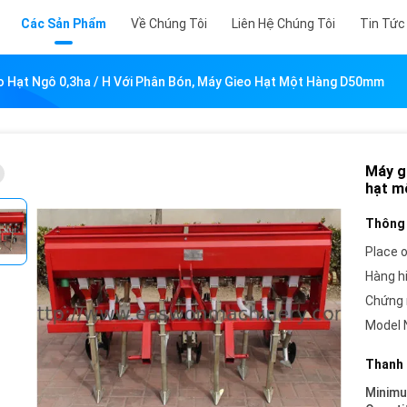
Các Sản Phẩm
Về Chúng Tôi
Liên Hệ Chúng Tôi
Tin Tức
o Hạt Ngô 0,3ha / H Với Phân Bón, Máy Gieo Hạt Một Hàng D50mm
Máy gi
hạt m
Thông 
Place o
Hàng h
Chứng 
Model 
Thanh 
Minim