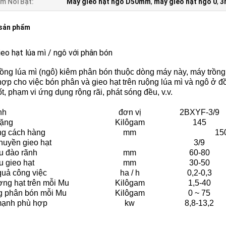
m Nổi Bật:
Máy gieo hạt ngô D50mm
,
máy gieo hạt ngô 0
,
3
 sản phẩm
eo hạt lúa mì / ngô với phân bón
rồng lúa mì (ngô) kiêm phân bón thuộc dòng máy này, máy trồng
hợp cho việc bón phân và gieo hạt trên ruộng lúa mì và ngô ở đ
ốt, phạm vi ứng dụng rộng rãi, phát sóng đều, v.v.
nh
đơn vị
2BXYF-3/9
ặng
Kilôgam
145
g cách hàng
mm
15
huyền gieo hạt
3/9
u đào rãnh
mm
60-80
u gieo hạt
mm
30-50
quả công việc
ha / h
0,2-0,3
ợng hạt trên mỗi Mu
Kilôgam
1,5-40
 phân bón mỗi Mu
Kilôgam
0 ~ 75
ạnh phù hợp
kw
8,8-13,2