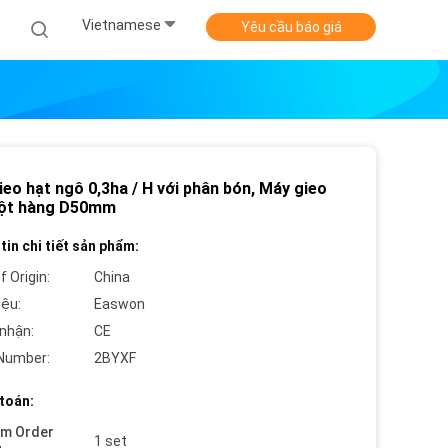
Vietnamese
Yêu cầu báo giá
eo hạt ngô 0,3ha / H với phân bón, Máy gieo
ột hàng D50mm
tin chi tiết sản phẩm:
f Origin:
China
iệu:
Easwon
nhận:
CE
Number:
2BYXF
toán:
um Order
1 set