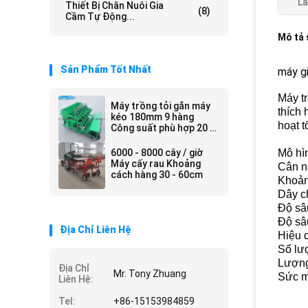
Là
Thiết Bị Chăn Nuôi Gia
(8)
Cầm Tự Động...
Mô tả
Sản Phẩm Tốt Nhất
máy gi
Máy t
Máy trồng tỏi gắn máy
thích 
kéo 180mm 9 hàng
hoạt t
Công suất phù hợp 20 -
50hp
6000 - 8000 cây / giờ
Mô hì
Máy cấy rau Khoảng
Cân n
cách hàng 30 - 60cm
Khoản
Dây c
Độ sâ
Độ sâ
Địa Chỉ Liên Hệ
Hiệu 
Số lư
Lượng
Địa Chỉ
Mr. Tony Zhuang
Sức m
Liên Hệ:
Tel:
+86-15153984859