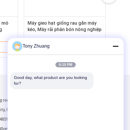
y mô
Máy gieo hạt giống rau gắn máy
g
kéo, Máy rải phân bón nông nghiệp
18hp
Tony Zhuang
Giá Tốt Nhất
6:10 PM
Good day, what product are you looking 
for?
Gửi thư cho chúng tôi
g road, Yishui
ity, China
4859
o@gmail.com;