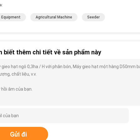
a:
 Equipment
Agricultural Machine
Seeder
 biết thêm chi tiết về sản phẩm này
 gieo hạt ngô 0,3ha / H với phân bón, Máy gieo hạt một hàng D50mm bạn 
ượng, chất liệu, v.v.
 hồi âm của bạn.
Gửi đi