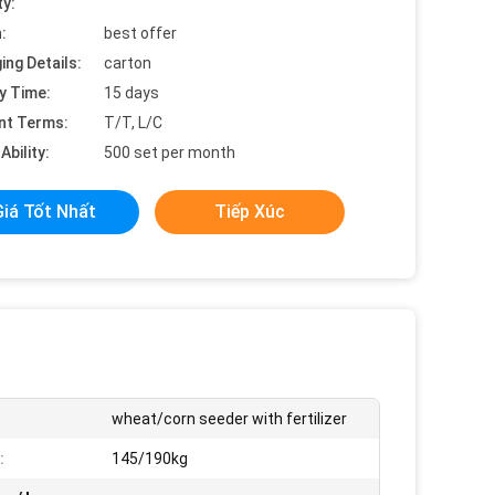
ty:
:
best offer
ing Details:
carton
y Time:
15 days
nt Terms:
T/T, L/C
Ability:
500 set per month
Giá Tốt Nhất
Tiếp Xúc
wheat/corn seeder with fertilizer
:
145/190kg