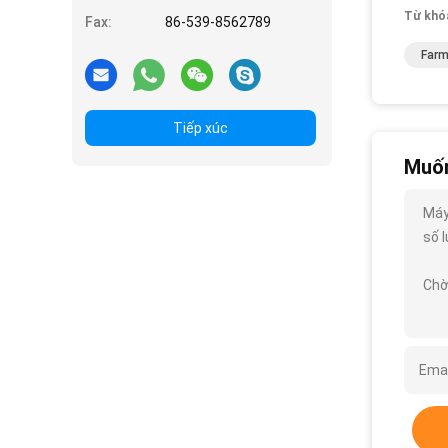
Từ khó
Fax:
86-539-8562789
Farm
Tiếp xúc
Muốn
Máy
số l
Chờ