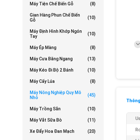
Máy Tiện Chế Biến Gỗ
(8)
Gian Hàng Phun Chế Biến
(10)
Gỗ
Máy Định Hình Khớp Ngón
(10)
Tay
Máy Ép Màng
(8)
Máy Cưa Băng Ngang
(13)
Máy Kéo Đi Bộ 2 Bánh
(10)
Máy Cấy Lúa
(8)
Máy Nông Nghiệp Quy Mô
(45)
Nhỏ
Thông 
Máy Trồng Sắn
(10)
Us
Máy Vắt Sữa Bò
(11)
Ro
Xe Đẩy Hoa Đan Mạch
(20)