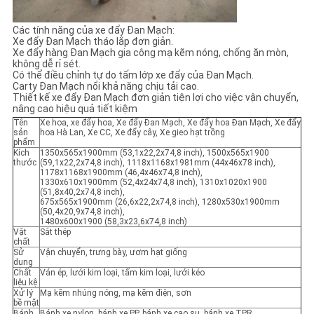
Các tính năng của xe đẩy Đan Mạch:
Xe đẩy Đan Mạch tháo lắp đơn giản.
Xe đẩy hàng Đan Mạch gia công mạ kẽm nóng, chống ăn mòn,
không dễ rỉ sét.
Có thể điều chỉnh tự do tấm lớp xe đẩy của Đan Mạch.
Carty Đan Mạch nổi khả năng chịu tải cao.
Thiết kế xe đẩy Đan Mạch đơn giản tiện lợi cho việc vận chuyển,
nâng cao hiệu quả tiết kiệm
Tên
Xe hoa, xe đẩy hoa, Xe đẩy Đan Mạch, Xe đẩy hoa Đan Mạch, Xe đẩy
sản
hoa Hà Lan, Xe CC, Xe đẩy cây, Xe gieo hạt trồng
phẩm
Kích
1350x565x1900mm (53,1x22,2x74,8 inch), 1500x565x1900
thước
(59,1x22,2x74,8 inch), 1118x1168x1981mm (44x46x78 inch),
1178x1168x1900mm (46,4x46x74,8 inch),
1330x610x1900mm (52,4x24x74,8 inch), 1310x1020x1900
(51,8x40,2x74,8 inch),
675x565x1900mm (26,6x22,2x74,8 inch), 1280x530x1900mm
(50,4x20,9x74,8 inch),
1480x600x1900 (58,3x23,6x74,8 inch)
Vật
Sắt thép
chất
Sử
Vận chuyển, trưng bày, ươm hạt giống
dụng
Chất
Ván ép, lưới kim loại, tấm kim loại, lưới kéo
liệu kệ
Xử lý
Mạ kẽm nhúng nóng, mạ kẽm điện, sơn
bề mặt
Bánh
Bánh xe nylon, bánh xe PP, bánh xe cao su, bánh xe TPR