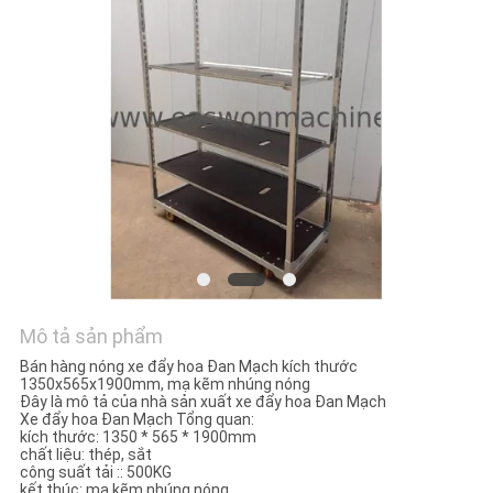
TÔI
TIN
TỨC
YÊU
CẦU
BÁO
GIÁ
Mô tả sản phẩm
SƠ
Bán hàng nóng xe đẩy hoa Đan Mạch kích thước
1350x565x1900mm, mạ kẽm nhúng nóng
ĐỒ
Đây là mô tả của nhà sản xuất xe đẩy hoa Đan Mạch
Xe đẩy hoa Đan Mạch Tổng quan:
TRANG
kích thước: 1350 * 565 * 1900mm
chất liệu: thép, sắt
WEB
công suất tải :: 500KG
kết thúc: mạ kẽm nhúng nóng