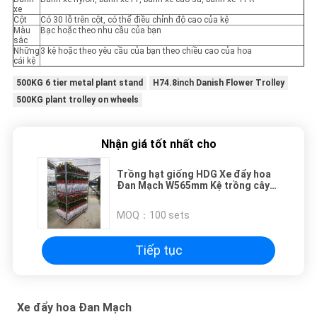
xe
Cột
Có 30 lỗ trên cột, có thể điều chỉnh độ cao của kệ
Màu
Bạc hoặc theo nhu cầu của bạn
sắc
Những
3 kệ hoặc theo yêu cầu của bạn theo chiều cao của hoa
cái kệ
500KG 6 tier metal plant stand
H74.8inch Danish Flower Trolley
500KG plant trolley on wheels
Nhận giá tốt nhất cho
Trồng hạt giống HDG Xe đẩy hoa
Đan Mạch W565mm Kệ trồng cây
trong nhà
MOQ：
100 sets
Tiếp tục
Xe đẩy hoa Đan Mạch