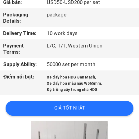
Giá bán:
USD50-USD200 per set
THAM
QUAN
Packaging
package
Details:
NHÀ
Delivery Time:
10 work days
MÁY
Payment
L/C, T/T, Western Union
Terms:
KIỂM
Supply Ability:
50000 set per month
SOÁT
CHẤT
Điểm nổi bật:
,
Xe đẩy hoa HDG Đan Mạch
,
Xe đẩy hoa màu nâu W565mm
LƯỢNG
Kệ trồng cây trong nhà HDG
LIÊN
GIÁ TỐT NHẤT
HỆ
CHÚNG