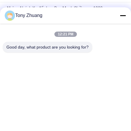
Nhôm 4 bánh Xe đẩy hoa Đan Mạch Chiều cao 1900mm
Tony Zhuang
Xe đẩy nhà máy bằng sắt thép ván ép Đan Mạch, Giá để chậu
hoa 500kgs với 4 bánh xe
12:21 PM
Xe đẩy hoa di động 30 lỗ Đan Mạch H74.8 inch DC Xe chở hoa
có bánh xe
Good day, what product are you looking for?
Danh mục phổ biến
Tất cả
các
Máy Làm Dày Chế 
Máy Cưa Vòng Gỗ
Biến Gỗ
Máy Ghép Mép Chế 
Máy Phay Chế Biến 
Biến Gỗ
Gỗ
Máy Đục Mộng Chế 
Máy Chà Nhám Gỗ
Biến Gỗ
Máy Tiện Chế Biến 
Gian Hàng Phun Chế 