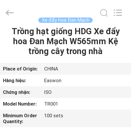
Linyi
Ruixiang
Import
&
Export
Xe đẩy hoa Đan Mạch
Co.,
Ltd..
Trồng hạt giống HDG Xe đẩy
TRANG
All
Rights
Reserved.
hoa Đan Mạch W565mm Kệ
CHỦ
trồng cây trong nhà
CÁC
SẢN
Place of Origin:
CHINA
PHẨM
Hàng hiệu:
Easwon
Chứng nhận:
ISO
VỀ
Model Number:
TR001
CHÚNG
Minimum Order
100 sets
TÔI
Quantity: