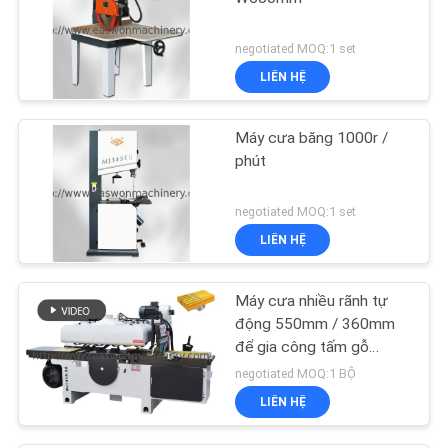
negotiated MOQ:1 set
LIÊN HỆ
Máy cưa băng 1000r /
phút
negotiated MOQ:1 set
LIÊN HỆ
Máy cưa nhiều rãnh tự
động 550mm / 360mm
để gia công tấm gỗ
nguyên khối
negotiated MOQ:1 BỘ
LIÊN HỆ