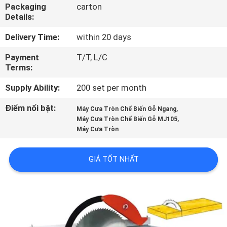
THAM
Packaging
carton
Details:
QUAN
Delivery Time:
within 20 days
NHÀ
Payment
T/T, L/C
MÁY
Terms:
Supply Ability:
200 set per month
KIỂM
SOÁT
Điểm nổi bật:
,
Máy Cưa Tròn Chế Biến Gỗ Ngang
,
Máy Cưa Tròn Chế Biến Gỗ MJ105
CHẤT
Máy Cưa Tròn
LƯỢNG
GIÁ TỐT NHẤT
LIÊN
HỆ
CHÚNG