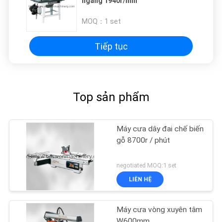
ngang 1940r/min
PRIVACY
MOQ：
1 set
POLICY
Tiếp tục
Top sản phẩm
Máy cưa dây đai chế biến
gỗ 8700r / phút
negotiated MOQ:1 set
LIÊN HỆ
Máy cưa vòng xuyên tâm
W600mm