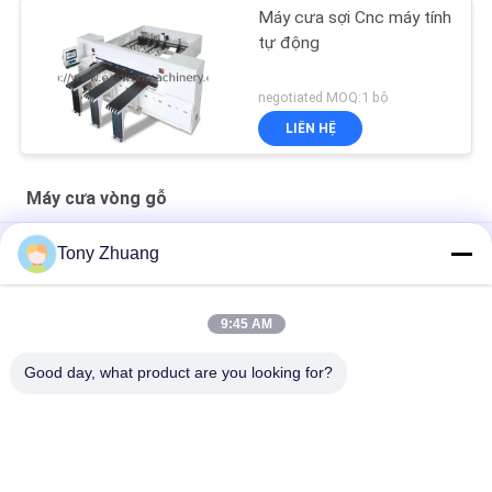
Máy cưa sợi Cnc máy tính
tự động
negotiated MOQ:1 bộ
LIÊN HỆ
Máy cưa vòng gỗ
Máy cưa dây đai chế biến gỗ CE Máy cưa vòng trượt MJ243C
Tony Zhuang
Máy cưa vòng gỗ CS1225B, Máy cưa dây CNC 18 inch
9:45 AM
MJ223A MJ224C MJ224D Máy cưa vòng dây chế biến gỗ Đồ
nội thất Máy cưa cánh tay hướng tâm
Good day, what product are you looking for?
Danh mục phổ biến
Tất cả
các
Máy Làm Dày Chế 
Máy Cưa Vòng Gỗ