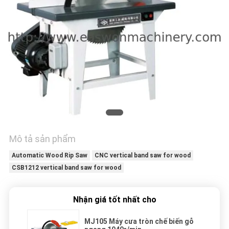
TÔI
TIN
TỨC
YÊU
CẦU
BÁO
GIÁ
Mô tả sản phẩm
Automatic Wood Rip Saw
CNC vertical band saw for wood
SƠ
CSB1212 vertical band saw for wood
ĐỒ
Nhận giá tốt nhất cho
TRANG
WEB
MJ105 Máy cưa tròn chế biến gỗ