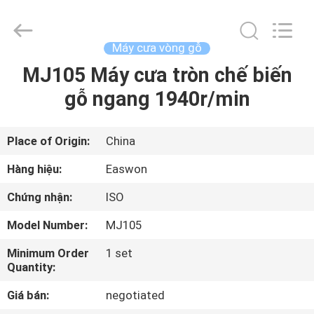
Linyi
Ruixiang
Import
&
Export
Máy cưa vòng gỗ
Co.,
Ltd..
MJ105 Máy cưa tròn chế biến
TRANG
All
Rights
Reserved.
gỗ ngang 1940r/min
CHỦ
CÁC
Place of Origin:
China
SẢN
Hàng hiệu:
Easwon
PHẨM
Chứng nhận:
ISO
Model Number:
MJ105
VỀ
Minimum Order
1 set
CHÚNG
Quantity:
TÔI
Giá bán:
negotiated