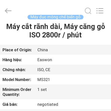
Linyi
Ruixiang
Import
&
Export
Máy đục mộng chế biến gỗ
Co.,
Ltd..
Máy cắt rãnh dài, Máy căng gỗ
TRANG
All
Rights
Reserved.
ISO 2800r / phút
CHỦ
CÁC
Place of Origin:
China
SẢN
Hàng hiệu:
Easwon
PHẨM
Chứng nhận:
ISO, CE
Model Number:
MS321
VỀ
Minimum Order
1 set
CHÚNG
Quantity:
TÔI
Giá bán:
negotiated