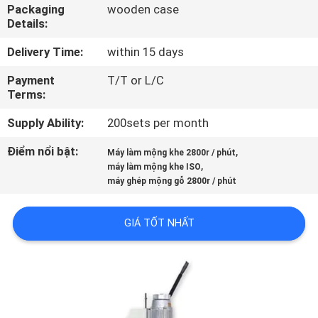
THAM
Packaging
wooden case
Details:
QUAN
Delivery Time:
within 15 days
NHÀ
Payment
T/T or L/C
MÁY
Terms:
Supply Ability:
200sets per month
KIỂM
SOÁT
Điểm nổi bật:
,
Máy làm mộng khe 2800r / phút
,
máy làm mộng khe ISO
CHẤT
máy ghép mộng gỗ 2800r / phút
LƯỢNG
GIÁ TỐT NHẤT
LIÊN
HỆ
CHÚNG