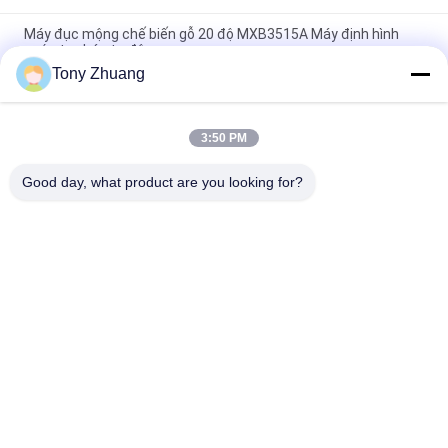
Máy đục mộng chế biến gỗ 20 độ MXB3515A Máy định hình
ngón tay bán tự động
Tony Zhuang
Máy khoan mộng 20D, Máy chế biến gỗ trục chính đơn đứng
MS362B
3:50 PM
2840r / phút Máy đục mộng chế biến gỗ MX3510A MX3516
Máy định hình khớp ngón tay
Good day, what product are you looking for?
Danh mục phổ biến
Tất cả
các
Máy Làm Dày Chế 
Máy Cưa Vòng Gỗ
Biến Gỗ
Máy Ghép Mép Chế 
Máy Phay Chế Biến 
Biến Gỗ
Gỗ
Máy Đục Mộng Chế 
Máy Chà Nhám Gỗ
Biến Gỗ