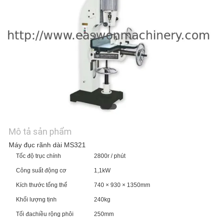
TÔI
TIN
TỨC
YÊU
CẦU
BÁO
GIÁ
Mô tả sản phẩm
Máy đục rãnh dài MS321
Tốc độ trục chính
2800r / phút
SƠ
Công suất động cơ
1,1kW
ĐỒ
Kích thước tổng thể
740 × 930 × 1350mm
TRANG
Khối lượng tịnh
240kg
WEB
Tối đachiều rộng phôi
250mm