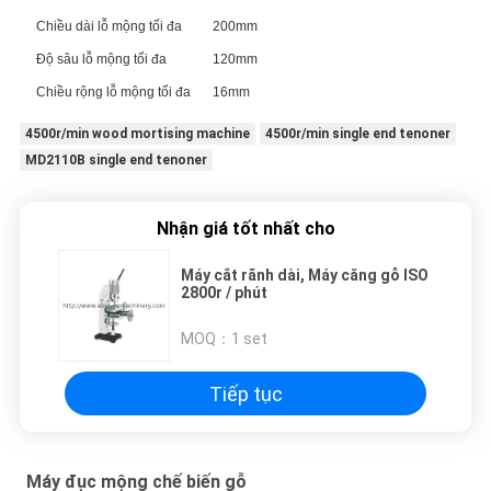
Chiều dài lỗ mộng tối đa
200mm
PRIVACY
Độ sâu lỗ mộng tối đa
120mm
POLICY
Chiều rộng lỗ mộng tối đa
16mm
4500r/min wood mortising machine
4500r/min single end tenoner
MD2110B single end tenoner
Nhận giá tốt nhất cho
Máy cắt rãnh dài, Máy căng gỗ ISO
2800r / phút
MOQ：
1 set
Tiếp tục
Máy đục mộng chế biến gỗ